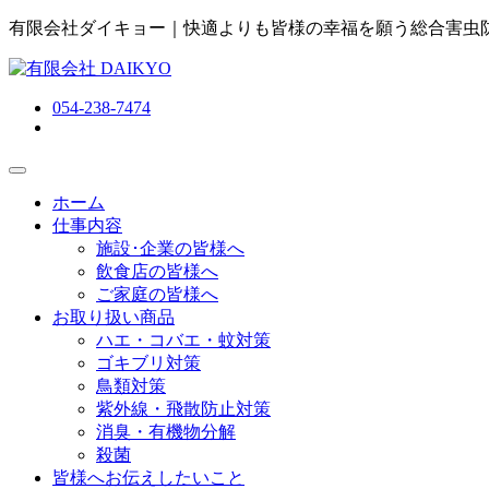
有限会社ダイキョー｜快適よりも皆様の幸福を願う総合害虫
054-238-7474
ホーム
仕事内容
施設･企業の皆様へ
飲食店の皆様へ
ご家庭の皆様へ
お取り扱い商品
ハエ・コバエ・蚊対策
ゴキブリ対策
鳥類対策
紫外線・飛散防止対策
消臭・有機物分解
殺菌
皆様へお伝えしたいこと