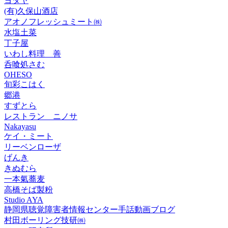
ヨタヤ
(有)久保山酒店
アオノフレッシュミート㈱
水塩土菜
丁子屋
いわし料理 善
呑喰処さむ
OHESO
旬彩こはく
郷港
すずとら
レストラン ニノサ
Nakayasu
ケイ・ミート
リーベンローザ
げんき
きぬむら
一本氣蕎麦
高橋そば製粉
Studio AYA
静岡県聴覚障害者情報センター手話動画ブログ
村田ボーリング技研㈱