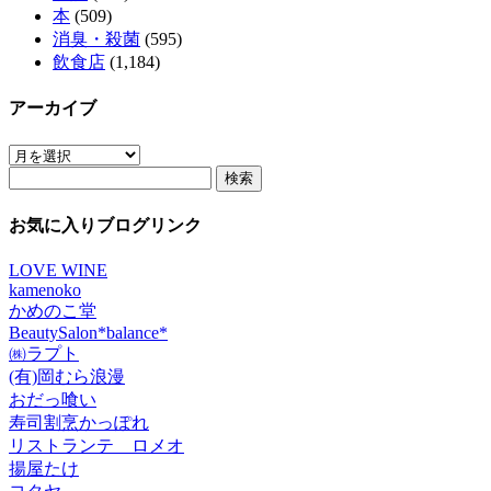
本
(509)
消臭・殺菌
(595)
飲食店
(1,184)
アーカイブ
ア
検
ー
索:
カ
イ
お気に入りブログリンク
ブ
LOVE WINE
kamenoko
かめのこ堂
BeautySalon*balance*
㈱ラプト
(有)岡むら浪漫
おだっ喰い
寿司割烹かっぽれ
リストランテ ロメオ
揚屋たけ