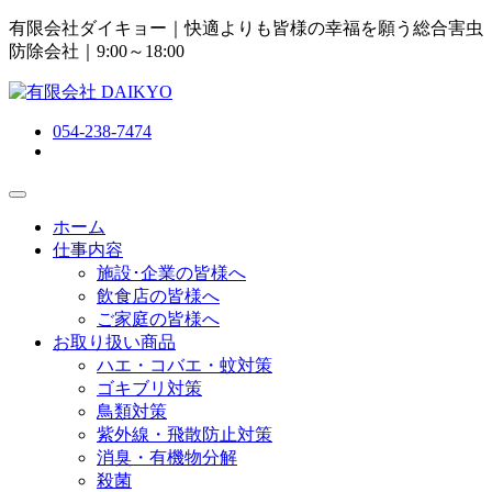
有限会社ダイキョー｜快適よりも皆様の幸福を願う総合害虫
防除会社
｜9:00～18:00
054-238-7474
ホーム
仕事内容
施設･企業の皆様へ
飲食店の皆様へ
ご家庭の皆様へ
お取り扱い商品
ハエ・コバエ・蚊対策
ゴキブリ対策
鳥類対策
紫外線・飛散防止対策
消臭・有機物分解
殺菌