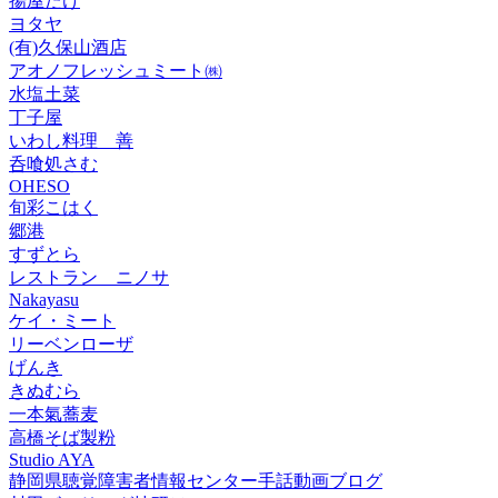
揚屋たけ
ヨタヤ
(有)久保山酒店
アオノフレッシュミート㈱
水塩土菜
丁子屋
いわし料理 善
呑喰処さむ
OHESO
旬彩こはく
郷港
すずとら
レストラン ニノサ
Nakayasu
ケイ・ミート
リーベンローザ
げんき
きぬむら
一本氣蕎麦
高橋そば製粉
Studio AYA
静岡県聴覚障害者情報センター手話動画ブログ