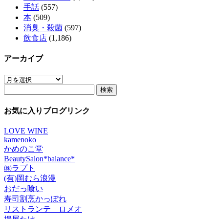
手話
(557)
本
(509)
消臭・殺菌
(597)
飲食店
(1,186)
アーカイブ
ア
検
ー
索:
カ
イ
お気に入りブログリンク
ブ
LOVE WINE
kamenoko
かめのこ堂
BeautySalon*balance*
㈱ラプト
(有)岡むら浪漫
おだっ喰い
寿司割烹かっぽれ
リストランテ ロメオ