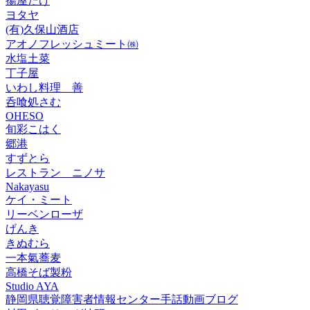
揚屋たけ
ヨタヤ
(有)久保山酒店
アオノフレッシュミート㈱
水塩土菜
丁子屋
いわし料理 善
呑喰処さむ
OHESO
旬彩こはく
郷港
すずとら
レストラン ニノサ
Nakayasu
ケイ・ミート
リーベンローザ
げんき
きぬむら
一本氣蕎麦
高橋そば製粉
Studio AYA
静岡県聴覚障害者情報センター手話動画ブログ