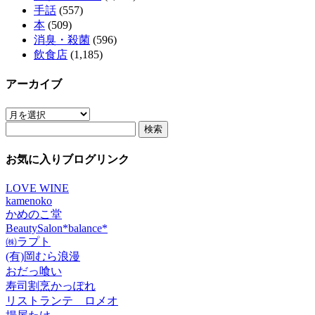
手話
(557)
本
(509)
消臭・殺菌
(596)
飲食店
(1,185)
アーカイブ
ア
検
ー
索:
カ
イ
お気に入りブログリンク
ブ
LOVE WINE
kamenoko
かめのこ堂
BeautySalon*balance*
㈱ラプト
(有)岡むら浪漫
おだっ喰い
寿司割烹かっぽれ
リストランテ ロメオ