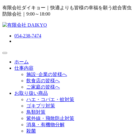
有限会社ダイキョー｜快適よりも皆様の幸福を願う総合害虫
防除会社
｜9:00～18:00
054-238-7474
ホーム
仕事内容
施設･企業の皆様へ
飲食店の皆様へ
ご家庭の皆様へ
お取り扱い商品
ハエ・コバエ・蚊対策
ゴキブリ対策
鳥類対策
紫外線・飛散防止対策
消臭・有機物分解
殺菌