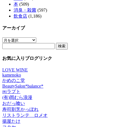
本
(509)
消臭・殺菌
(597)
飲食店
(1,186)
アーカイブ
ア
検
ー
索:
カ
イ
お気に入りブログリンク
ブ
LOVE WINE
kamenoko
かめのこ堂
BeautySalon*balance*
㈱ラプト
(有)岡むら浪漫
おだっ喰い
寿司割烹かっぽれ
リストランテ ロメオ
揚屋たけ