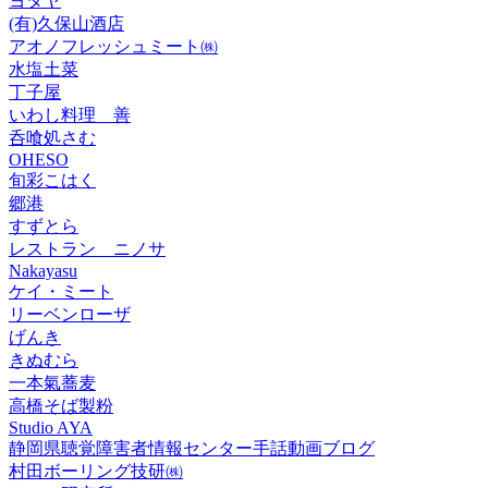
ヨタヤ
(有)久保山酒店
アオノフレッシュミート㈱
水塩土菜
丁子屋
いわし料理 善
呑喰処さむ
OHESO
旬彩こはく
郷港
すずとら
レストラン ニノサ
Nakayasu
ケイ・ミート
リーベンローザ
げんき
きぬむら
一本氣蕎麦
高橋そば製粉
Studio AYA
静岡県聴覚障害者情報センター手話動画ブログ
村田ボーリング技研㈱