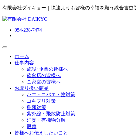
有限会社ダイキョー｜快適よりも皆様の幸福を願う総合害虫
054-238-7474
ホーム
仕事内容
施設･企業の皆様へ
飲食店の皆様へ
ご家庭の皆様へ
お取り扱い商品
ハエ・コバエ・蚊対策
ゴキブリ対策
鳥類対策
紫外線・飛散防止対策
消臭・有機物分解
殺菌
皆様へお伝えしたいこと