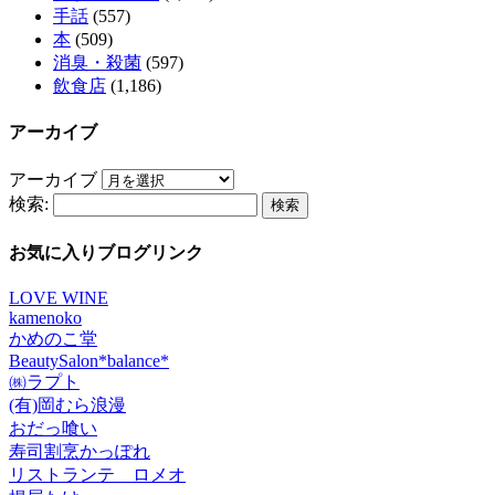
手話
(557)
本
(509)
消臭・殺菌
(597)
飲食店
(1,186)
アーカイブ
アーカイブ
検索:
お気に入りブログリンク
LOVE WINE
kamenoko
かめのこ堂
BeautySalon*balance*
㈱ラプト
(有)岡むら浪漫
おだっ喰い
寿司割烹かっぽれ
リストランテ ロメオ