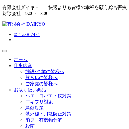
有限会社ダイキョー｜快適よりも皆様の幸福を願う総合害虫
防除会社
｜9:00～18:00
054-238-7474
ホーム
仕事内容
施設･企業の皆様へ
飲食店の皆様へ
ご家庭の皆様へ
お取り扱い商品
ハエ・コバエ・蚊対策
ゴキブリ対策
鳥類対策
紫外線・飛散防止対策
消臭・有機物分解
殺菌