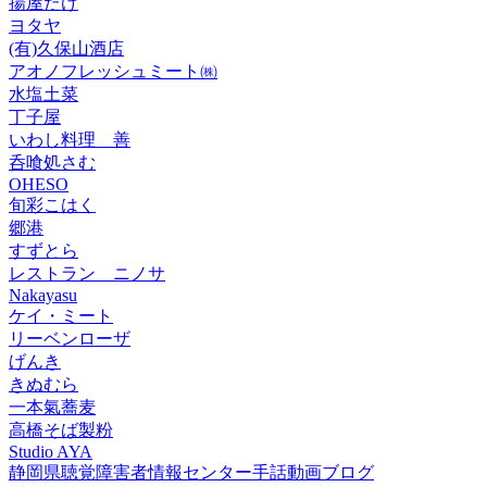
揚屋たけ
ヨタヤ
(有)久保山酒店
アオノフレッシュミート㈱
水塩土菜
丁子屋
いわし料理 善
呑喰処さむ
OHESO
旬彩こはく
郷港
すずとら
レストラン ニノサ
Nakayasu
ケイ・ミート
リーベンローザ
げんき
きぬむら
一本氣蕎麦
高橋そば製粉
Studio AYA
静岡県聴覚障害者情報センター手話動画ブログ