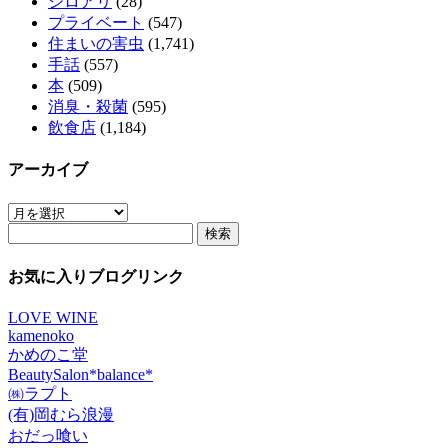
シロアリ
(28)
プライベート
(547)
住まいの害虫
(1,741)
手話
(557)
本
(509)
消臭・殺菌
(595)
飲食店
(1,184)
アーカイブ
ア
検
ー
索:
カ
イ
お気に入りブログリンク
ブ
LOVE WINE
kamenoko
かめのこ堂
BeautySalon*balance*
㈱ラプト
(有)岡むら浪漫
おだっ喰い