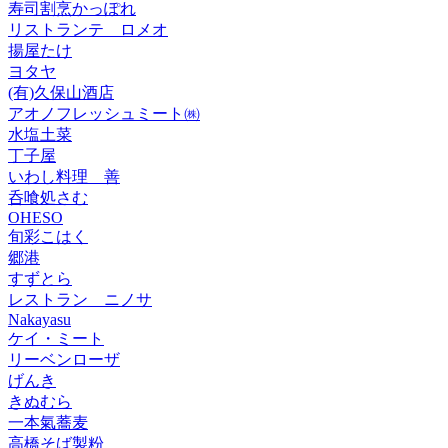
寿司割烹かっぽれ
リストランテ ロメオ
揚屋たけ
ヨタヤ
(有)久保山酒店
アオノフレッシュミート㈱
水塩土菜
丁子屋
いわし料理 善
呑喰処さむ
OHESO
旬彩こはく
郷港
すずとら
レストラン ニノサ
Nakayasu
ケイ・ミート
リーベンローザ
げんき
きぬむら
一本氣蕎麦
高橋そば製粉