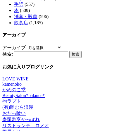
手話
(557)
本
(509)
消臭・殺菌
(596)
飲食店
(1,185)
アーカイブ
アーカイブ
検索:
お気に入りブログリンク
LOVE WINE
kamenoko
かめのこ堂
BeautySalon*balance*
㈱ラプト
(有)岡むら浪漫
おだっ喰い
寿司割烹かっぽれ
リストランテ ロメオ