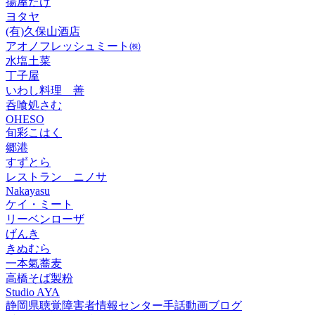
揚屋たけ
ヨタヤ
(有)久保山酒店
アオノフレッシュミート㈱
水塩土菜
丁子屋
いわし料理 善
呑喰処さむ
OHESO
旬彩こはく
郷港
すずとら
レストラン ニノサ
Nakayasu
ケイ・ミート
リーベンローザ
げんき
きぬむら
一本氣蕎麦
高橋そば製粉
Studio AYA
静岡県聴覚障害者情報センター手話動画ブログ