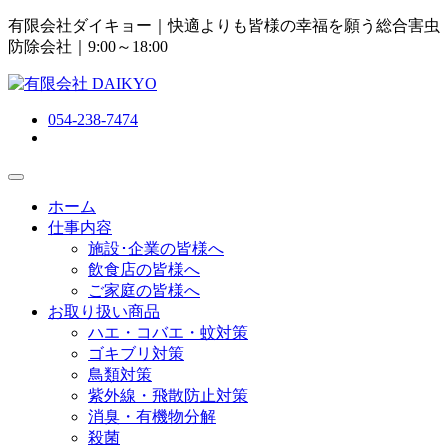
有限会社ダイキョー｜快適よりも皆様の幸福を願う総合害虫
防除会社
｜9:00～18:00
054-238-7474
ホーム
仕事内容
施設･企業の皆様へ
飲食店の皆様へ
ご家庭の皆様へ
お取り扱い商品
ハエ・コバエ・蚊対策
ゴキブリ対策
鳥類対策
紫外線・飛散防止対策
消臭・有機物分解
殺菌