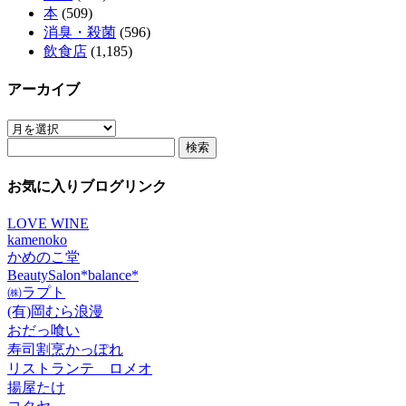
本
(509)
消臭・殺菌
(596)
飲食店
(1,185)
アーカイブ
ア
検
ー
索:
カ
イ
お気に入りブログリンク
ブ
LOVE WINE
kamenoko
かめのこ堂
BeautySalon*balance*
㈱ラプト
(有)岡むら浪漫
おだっ喰い
寿司割烹かっぽれ
リストランテ ロメオ
揚屋たけ