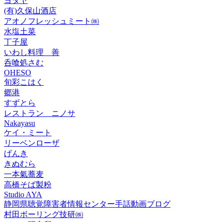
ヨタヤ
(有)久保山酒店
アオノフレッシュミート㈱
水塩土菜
丁子屋
いわし料理 善
呑喰処さむ
OHESO
旬彩こはく
郷港
すずとら
レストラン ニノサ
Nakayasu
ケイ・ミート
リーベンローザ
げんき
きぬむら
一本氣蕎麦
高橋そば製粉
Studio AYA
静岡県聴覚障害者情報センター手話動画ブログ
村田ボーリング技研㈱