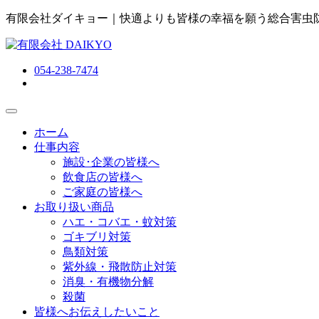
有限会社ダイキョー｜快適よりも皆様の幸福を願う総合害虫
054-238-7474
ホーム
仕事内容
施設･企業の皆様へ
飲食店の皆様へ
ご家庭の皆様へ
お取り扱い商品
ハエ・コバエ・蚊対策
ゴキブリ対策
鳥類対策
紫外線・飛散防止対策
消臭・有機物分解
殺菌
皆様へお伝えしたいこと