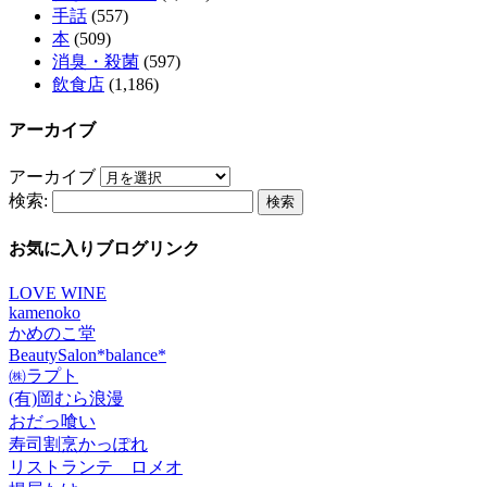
手話
(557)
本
(509)
消臭・殺菌
(597)
飲食店
(1,186)
アーカイブ
アーカイブ
検索:
お気に入りブログリンク
LOVE WINE
kamenoko
かめのこ堂
BeautySalon*balance*
㈱ラプト
(有)岡むら浪漫
おだっ喰い
寿司割烹かっぽれ
リストランテ ロメオ