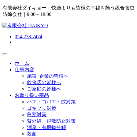
有限会社ダイキョー｜快適よりも皆様の幸福を願う総合害虫
防除会社
｜9:00～18:00
054-238-7474
ホーム
仕事内容
施設･企業の皆様へ
飲食店の皆様へ
ご家庭の皆様へ
お取り扱い商品
ハエ・コバエ・蚊対策
ゴキブリ対策
鳥類対策
紫外線・飛散防止対策
消臭・有機物分解
殺菌