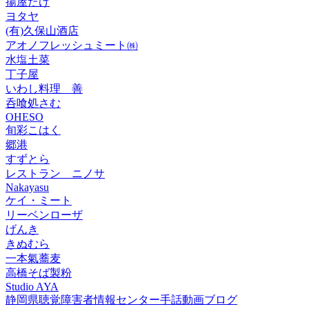
揚屋たけ
ヨタヤ
(有)久保山酒店
アオノフレッシュミート㈱
水塩土菜
丁子屋
いわし料理 善
呑喰処さむ
OHESO
旬彩こはく
郷港
すずとら
レストラン ニノサ
Nakayasu
ケイ・ミート
リーベンローザ
げんき
きぬむら
一本氣蕎麦
高橋そば製粉
Studio AYA
静岡県聴覚障害者情報センター手話動画ブログ