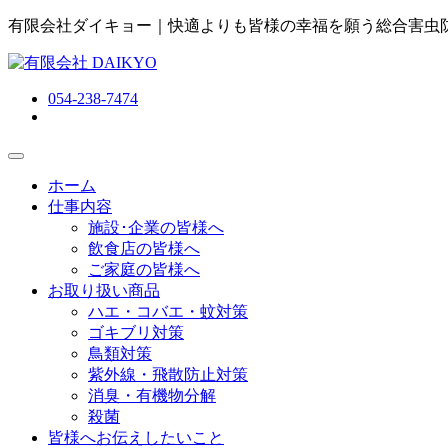
有限会社ダイキョー｜快適よりも皆様の幸福を願う総合害虫
054-238-7474
ホーム
仕事内容
施設･企業の皆様へ
飲食店の皆様へ
ご家庭の皆様へ
お取り扱い商品
ハエ・コバエ・蚊対策
ゴキブリ対策
鳥類対策
紫外線・飛散防止対策
消臭・有機物分解
殺菌
皆様へお伝えしたいこと