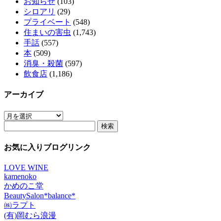
お知らせ
(103)
シロアリ
(29)
プライベート
(548)
住まいの害虫
(1,743)
手話
(557)
本
(509)
消臭・殺菌
(597)
飲食店
(1,186)
アーカイブ
ア
検
ー
索:
カ
イ
お気に入りブログリンク
ブ
LOVE WINE
kamenoko
かめのこ堂
BeautySalon*balance*
㈱ラプト
(有)岡むら浪漫