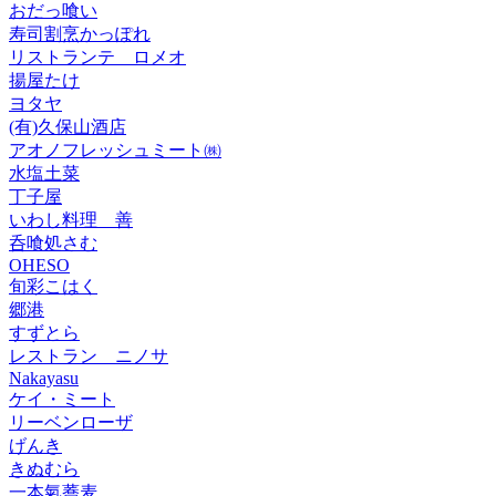
おだっ喰い
寿司割烹かっぽれ
リストランテ ロメオ
揚屋たけ
ヨタヤ
(有)久保山酒店
アオノフレッシュミート㈱
水塩土菜
丁子屋
いわし料理 善
呑喰処さむ
OHESO
旬彩こはく
郷港
すずとら
レストラン ニノサ
Nakayasu
ケイ・ミート
リーベンローザ
げんき
きぬむら
一本氣蕎麦