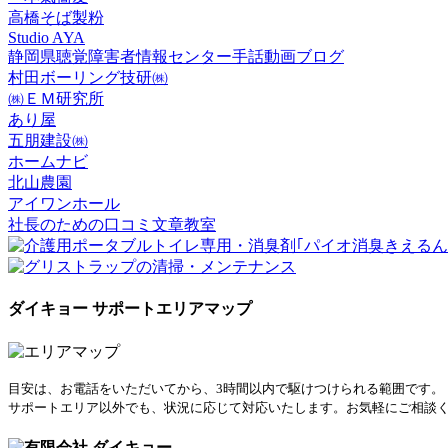
高橋そば製粉
Studio AYA
静岡県聴覚障害者情報センター手話動画ブログ
村田ボーリング技研㈱
㈱ＥＭ研究所
あり屋
五朋建設㈱
ホームナビ
北山農園
アイワンホール
社長のための口コミ文章教室
ダイキョー サポートエリアマップ
目安は、お電話をいただいてから、3時間以内で駆けつけられる範囲です。
サポートエリア以外でも、状況に応じて対応いたします。お気軽にご相談