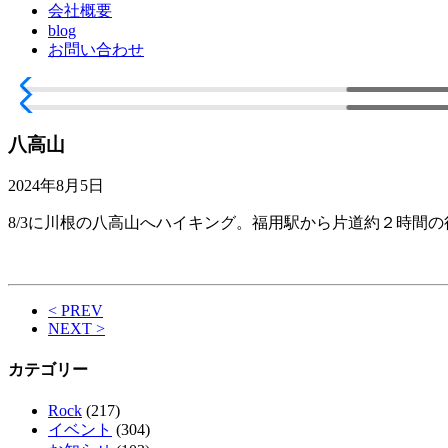
会社概要
blog
お問い合わせ
八高山
2024年8月5日
8/3に川根の八高山へハイキング。福用駅から片道約２時間
< PREV
NEXT >
カテゴリー
Rock
(217)
イベント
(304)