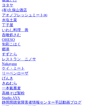
揚屋たけ
ヨタヤ
(有)久保山酒店
アオノフレッシュミート㈱
水塩土菜
丁子屋
いわし料理 善
呑喰処さむ
OHESO
旬彩こはく
郷港
すずとら
レストラン ニノサ
Nakayasu
ケイ・ミート
リーベンローザ
げんき
きぬむら
一本氣蕎麦
高橋そば製粉
Studio AYA
静岡県聴覚障害者情報センター手話動画ブログ