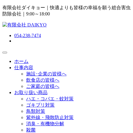
有限会社ダイキョー｜快適よりも皆様の幸福を願う総合害虫
防除会社
｜9:00～18:00
054-238-7474
ホーム
仕事内容
施設･企業の皆様へ
飲食店の皆様へ
ご家庭の皆様へ
お取り扱い商品
ハエ・コバエ・蚊対策
ゴキブリ対策
鳥類対策
紫外線・飛散防止対策
消臭・有機物分解
殺菌