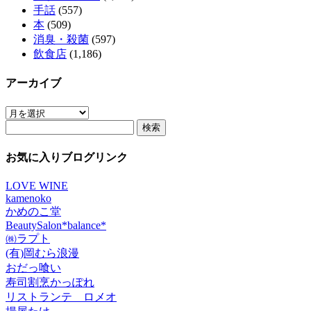
手話
(557)
本
(509)
消臭・殺菌
(597)
飲食店
(1,186)
アーカイブ
ア
検
ー
索:
カ
イ
お気に入りブログリンク
ブ
LOVE WINE
kamenoko
かめのこ堂
BeautySalon*balance*
㈱ラプト
(有)岡むら浪漫
おだっ喰い
寿司割烹かっぽれ
リストランテ ロメオ