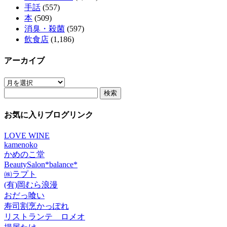
手話
(557)
本
(509)
消臭・殺菌
(597)
飲食店
(1,186)
アーカイブ
ア
検
ー
索:
カ
イ
お気に入りブログリンク
ブ
LOVE WINE
kamenoko
かめのこ堂
BeautySalon*balance*
㈱ラプト
(有)岡むら浪漫
おだっ喰い
寿司割烹かっぽれ
リストランテ ロメオ