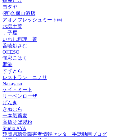
揚屋たけ
ヨタヤ
(有)久保山酒店
アオノフレッシュミート㈱
水塩土菜
丁子屋
いわし料理 善
呑喰処さむ
OHESO
旬彩こはく
郷港
すずとら
レストラン ニノサ
Nakayasu
ケイ・ミート
リーベンローザ
げんき
きぬむら
一本氣蕎麦
高橋そば製粉
Studio AYA
静岡県聴覚障害者情報センター手話動画ブログ