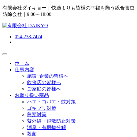
有限会社ダイキョー｜快適よりも皆様の幸福を願う総合害虫
防除会社
｜9:00～18:00
054-238-7474
ホーム
仕事内容
施設･企業の皆様へ
飲食店の皆様へ
ご家庭の皆様へ
お取り扱い商品
ハエ・コバエ・蚊対策
ゴキブリ対策
鳥類対策
紫外線・飛散防止対策
消臭・有機物分解
殺菌