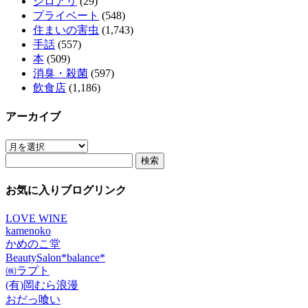
シロアリ
(29)
プライベート
(548)
住まいの害虫
(1,743)
手話
(557)
本
(509)
消臭・殺菌
(597)
飲食店
(1,186)
アーカイブ
ア
検
ー
索:
カ
イ
お気に入りブログリンク
ブ
LOVE WINE
kamenoko
かめのこ堂
BeautySalon*balance*
㈱ラプト
(有)岡むら浪漫
おだっ喰い