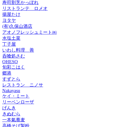
寿司割烹かっぽれ
リストランテ ロメオ
揚屋たけ
ヨタヤ
(有)久保山酒店
アオノフレッシュミート㈱
水塩土菜
丁子屋
いわし料理 善
呑喰処さむ
OHESO
旬彩こはく
郷港
すずとら
レストラン ニノサ
Nakayasu
ケイ・ミート
リーベンローザ
げんき
きぬむら
一本氣蕎麦
高橋そば製粉