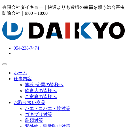
有限会社ダイキョー｜快適よりも皆様の幸福を願う総合害虫
防除会社
｜9:00～18:00
054-238-7474
ホーム
仕事内容
施設･企業の皆様へ
飲食店の皆様へ
ご家庭の皆様へ
お取り扱い商品
ハエ・コバエ・蚊対策
ゴキブリ対策
鳥類対策
紫外線・飛散防止対策