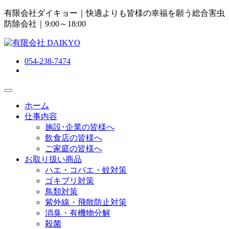
有限会社ダイキョー｜快適よりも皆様の幸福を願う総合害虫
防除会社
｜9:00～18:00
054-238-7474
ホーム
仕事内容
施設･企業の皆様へ
飲食店の皆様へ
ご家庭の皆様へ
お取り扱い商品
ハエ・コバエ・蚊対策
ゴキブリ対策
鳥類対策
紫外線・飛散防止対策
消臭・有機物分解
殺菌