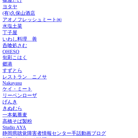
揚屋たけ
ヨタヤ
(有)久保山酒店
アオノフレッシュミート㈱
水塩土菜
丁子屋
いわし料理 善
呑喰処さむ
OHESO
旬彩こはく
郷港
すずとら
レストラン ニノサ
Nakayasu
ケイ・ミート
リーベンローザ
げんき
きぬむら
一本氣蕎麦
高橋そば製粉
Studio AYA
静岡県聴覚障害者情報センター手話動画ブログ