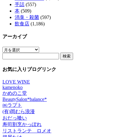
手話
(557)
本
(509)
消臭・殺菌
(597)
飲食店
(1,186)
アーカイブ
ア
検
ー
索:
カ
イ
お気に入りブログリンク
ブ
LOVE WINE
kamenoko
かめのこ堂
BeautySalon*balance*
㈱ラプト
(有)岡むら浪漫
おだっ喰い
寿司割烹かっぽれ
リストランテ ロメオ