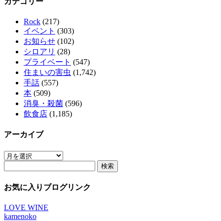
カテゴリー
Rock
(217)
イベント
(303)
お知らせ
(102)
シロアリ
(28)
プライベート
(547)
住まいの害虫
(1,742)
手話
(557)
本
(509)
消臭・殺菌
(596)
飲食店
(1,185)
アーカイブ
ア
検
ー
索:
カ
イ
お気に入りブログリンク
ブ
LOVE WINE
kamenoko