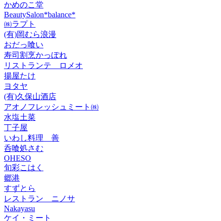
かめのこ堂
BeautySalon*balance*
㈱ラプト
(有)岡むら浪漫
おだっ喰い
寿司割烹かっぽれ
リストランテ ロメオ
揚屋たけ
ヨタヤ
(有)久保山酒店
アオノフレッシュミート㈱
水塩土菜
丁子屋
いわし料理 善
呑喰処さむ
OHESO
旬彩こはく
郷港
すずとら
レストラン ニノサ
Nakayasu
ケイ・ミート