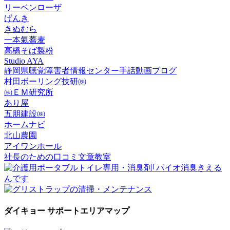
リーベンローザ
げんき
きぬむら
一本氣蕎麦
高橋そば製粉
Studio AYA
静岡県聴覚障害者情報センター手話動画ブログ
村田ボーリング技研㈱
㈱ＥＭ研究所
あり屋
五朋建設㈱
ホームナビ
北山農園
アイワンホール
社長のための口コミ文章教室
ダイキョー サポートエリアマップ