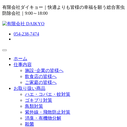
有限会社ダイキョー｜快適よりも皆様の幸福を願う総合害虫
防除会社
｜9:00～18:00
054-238-7474
ホーム
仕事内容
施設･企業の皆様へ
飲食店の皆様へ
ご家庭の皆様へ
お取り扱い商品
ハエ・コバエ・蚊対策
ゴキブリ対策
鳥類対策
紫外線・飛散防止対策
消臭・有機物分解
殺菌