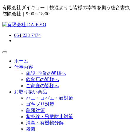
有限会社ダイキョー｜快適よりも皆様の幸福を願う総合害虫
防除会社
｜9:00～18:00
054-238-7474
ホーム
仕事内容
施設･企業の皆様へ
飲食店の皆様へ
ご家庭の皆様へ
お取り扱い商品
ハエ・コバエ・蚊対策
ゴキブリ対策
鳥類対策
紫外線・飛散防止対策
消臭・有機物分解
殺菌