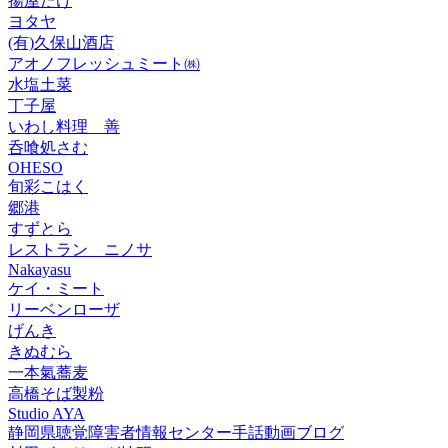
揚屋たけ
ヨタヤ
(有)久保山酒店
アオノフレッシュミート㈱
水塩土菜
丁子屋
いわし料理 善
呑喰処さむ
OHESO
旬彩こはく
郷港
すずとら
レストラン ニノサ
Nakayasu
ケイ・ミート
リーベンローザ
げんき
きぬむら
一本氣蕎麦
高橋そば製粉
Studio AYA
静岡県聴覚障害者情報センター手話動画ブログ