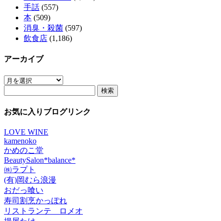
手話
(557)
本
(509)
消臭・殺菌
(597)
飲食店
(1,186)
アーカイブ
ア
検
ー
索:
カ
イ
お気に入りブログリンク
ブ
LOVE WINE
kamenoko
かめのこ堂
BeautySalon*balance*
㈱ラプト
(有)岡むら浪漫
おだっ喰い
寿司割烹かっぽれ
リストランテ ロメオ