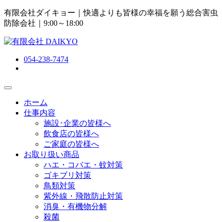
有限会社ダイキョー｜快適よりも皆様の幸福を願う総合害虫
防除会社
｜9:00～18:00
054-238-7474
ホーム
仕事内容
施設･企業の皆様へ
飲食店の皆様へ
ご家庭の皆様へ
お取り扱い商品
ハエ・コバエ・蚊対策
ゴキブリ対策
鳥類対策
紫外線・飛散防止対策
消臭・有機物分解
殺菌