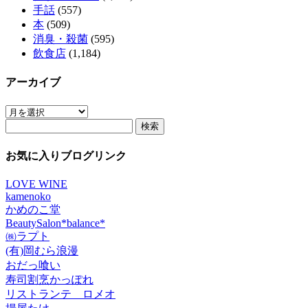
手話
(557)
本
(509)
消臭・殺菌
(595)
飲食店
(1,184)
アーカイブ
ア
検
ー
索:
カ
イ
お気に入りブログリンク
ブ
LOVE WINE
kamenoko
かめのこ堂
BeautySalon*balance*
㈱ラプト
(有)岡むら浪漫
おだっ喰い
寿司割烹かっぽれ
リストランテ ロメオ