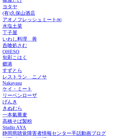
揚屋たけ
ヨタヤ
(有)久保山酒店
アオノフレッシュミート㈱
水塩土菜
丁子屋
いわし料理 善
呑喰処さむ
OHESO
旬彩こはく
郷港
すずとら
レストラン ニノサ
Nakayasu
ケイ・ミート
リーベンローザ
げんき
きぬむら
一本氣蕎麦
高橋そば製粉
Studio AYA
静岡県聴覚障害者情報センター手話動画ブログ