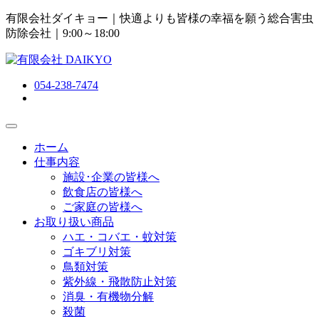
有限会社ダイキョー｜快適よりも皆様の幸福を願う総合害虫
防除会社
｜9:00～18:00
054-238-7474
ホーム
仕事内容
施設･企業の皆様へ
飲食店の皆様へ
ご家庭の皆様へ
お取り扱い商品
ハエ・コバエ・蚊対策
ゴキブリ対策
鳥類対策
紫外線・飛散防止対策
消臭・有機物分解
殺菌