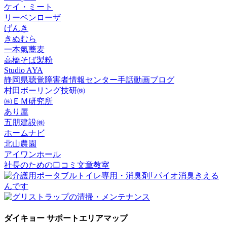
ケイ・ミート
リーベンローザ
げんき
きぬむら
一本氣蕎麦
高橋そば製粉
Studio AYA
静岡県聴覚障害者情報センター手話動画ブログ
村田ボーリング技研㈱
㈱ＥＭ研究所
あり屋
五朋建設㈱
ホームナビ
北山農園
アイワンホール
社長のための口コミ文章教室
ダイキョー サポートエリアマップ