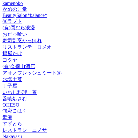
kamenoko
かめのこ堂
BeautySalon*balance*
㈱ラプト
(有)岡むら浪漫
おだっ喰い
寿司割烹かっぽれ
リストランテ ロメオ
揚屋たけ
ヨタヤ
(有)久保山酒店
アオノフレッシュミート㈱
水塩土菜
丁子屋
いわし料理 善
呑喰処さむ
OHESO
旬彩こはく
郷港
すずとら
レストラン ニノサ
Nakayasu