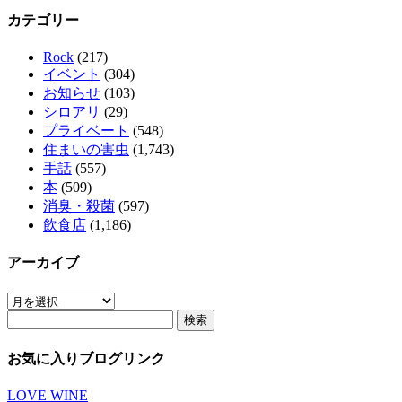
カテゴリー
Rock
(217)
イベント
(304)
お知らせ
(103)
シロアリ
(29)
プライベート
(548)
住まいの害虫
(1,743)
手話
(557)
本
(509)
消臭・殺菌
(597)
飲食店
(1,186)
アーカイブ
ア
検
ー
索:
カ
イ
お気に入りブログリンク
ブ
LOVE WINE