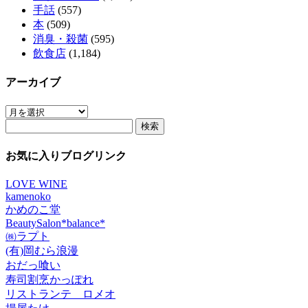
手話
(557)
本
(509)
消臭・殺菌
(595)
飲食店
(1,184)
アーカイブ
ア
検
ー
索:
カ
イ
お気に入りブログリンク
ブ
LOVE WINE
kamenoko
かめのこ堂
BeautySalon*balance*
㈱ラプト
(有)岡むら浪漫
おだっ喰い
寿司割烹かっぽれ
リストランテ ロメオ