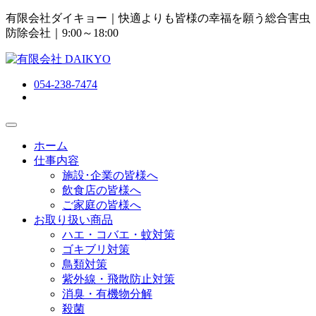
有限会社ダイキョー｜快適よりも皆様の幸福を願う総合害虫
防除会社
｜9:00～18:00
054-238-7474
ホーム
仕事内容
施設･企業の皆様へ
飲食店の皆様へ
ご家庭の皆様へ
お取り扱い商品
ハエ・コバエ・蚊対策
ゴキブリ対策
鳥類対策
紫外線・飛散防止対策
消臭・有機物分解
殺菌