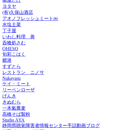
揚屋たけ
ヨタヤ
(有)久保山酒店
アオノフレッシュミート㈱
水塩土菜
丁子屋
いわし料理 善
呑喰処さむ
OHESO
旬彩こはく
郷港
すずとら
レストラン ニノサ
Nakayasu
ケイ・ミート
リーベンローザ
げんき
きぬむら
一本氣蕎麦
高橋そば製粉
Studio AYA
静岡県聴覚障害者情報センター手話動画ブログ