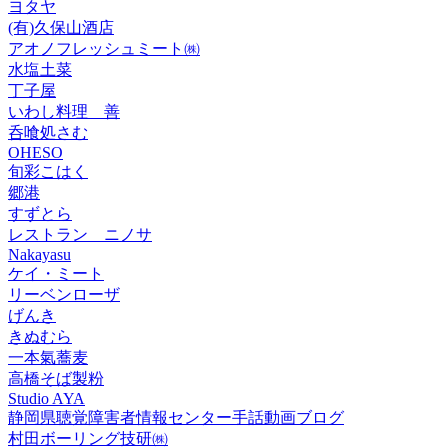
ヨタヤ
(有)久保山酒店
アオノフレッシュミート㈱
水塩土菜
丁子屋
いわし料理 善
呑喰処さむ
OHESO
旬彩こはく
郷港
すずとら
レストラン ニノサ
Nakayasu
ケイ・ミート
リーベンローザ
げんき
きぬむら
一本氣蕎麦
高橋そば製粉
Studio AYA
静岡県聴覚障害者情報センター手話動画ブログ
村田ボーリング技研㈱