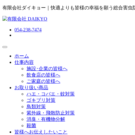
有限会社ダイキョー｜快適よりも皆様の幸福を願う総合害虫
054-238-7474
ホーム
仕事内容
施設･企業の皆様へ
飲食店の皆様へ
ご家庭の皆様へ
お取り扱い商品
ハエ・コバエ・蚊対策
ゴキブリ対策
鳥類対策
紫外線・飛散防止対策
消臭・有機物分解
殺菌
皆様へお伝えしたいこと