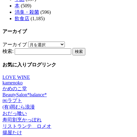
本
(509)
消臭・殺菌
(596)
飲食店
(1,185)
アーカイブ
アーカイブ
検索:
お気に入りブログリンク
LOVE WINE
kamenoko
かめのこ堂
BeautySalon*balance*
㈱ラプト
(有)岡むら浪漫
おだっ喰い
寿司割烹かっぽれ
リストランテ ロメオ
揚屋たけ