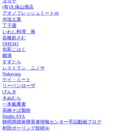
ヨタヤ
(有)久保山酒店
アオノフレッシュミート㈱
水塩土菜
丁子屋
いわし料理 善
呑喰処さむ
OHESO
旬彩こはく
郷港
すずとら
レストラン ニノサ
Nakayasu
ケイ・ミート
リーベンローザ
げんき
きぬむら
一本氣蕎麦
高橋そば製粉
Studio AYA
静岡県聴覚障害者情報センター手話動画ブログ
村田ボーリング技研㈱