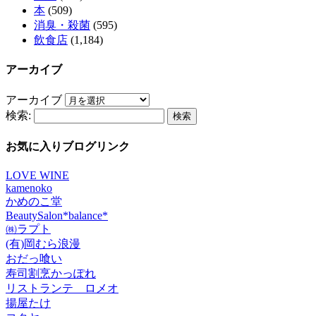
本
(509)
消臭・殺菌
(595)
飲食店
(1,184)
アーカイブ
アーカイブ
検索:
お気に入りブログリンク
LOVE WINE
kamenoko
かめのこ堂
BeautySalon*balance*
㈱ラプト
(有)岡むら浪漫
おだっ喰い
寿司割烹かっぽれ
リストランテ ロメオ
揚屋たけ