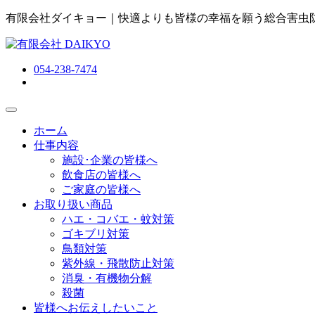
有限会社ダイキョー｜快適よりも皆様の幸福を願う総合害虫
054-238-7474
ホーム
仕事内容
施設･企業の皆様へ
飲食店の皆様へ
ご家庭の皆様へ
お取り扱い商品
ハエ・コバエ・蚊対策
ゴキブリ対策
鳥類対策
紫外線・飛散防止対策
消臭・有機物分解
殺菌
皆様へお伝えしたいこと