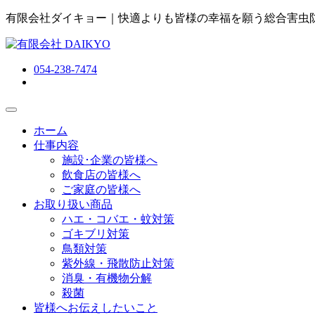
有限会社ダイキョー｜快適よりも皆様の幸福を願う総合害虫
054-238-7474
ホーム
仕事内容
施設･企業の皆様へ
飲食店の皆様へ
ご家庭の皆様へ
お取り扱い商品
ハエ・コバエ・蚊対策
ゴキブリ対策
鳥類対策
紫外線・飛散防止対策
消臭・有機物分解
殺菌
皆様へお伝えしたいこと