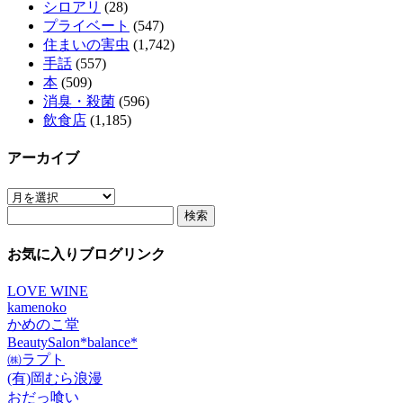
シロアリ
(28)
プライベート
(547)
住まいの害虫
(1,742)
手話
(557)
本
(509)
消臭・殺菌
(596)
飲食店
(1,185)
アーカイブ
ア
検
ー
索:
カ
イ
お気に入りブログリンク
ブ
LOVE WINE
kamenoko
かめのこ堂
BeautySalon*balance*
㈱ラプト
(有)岡むら浪漫
おだっ喰い