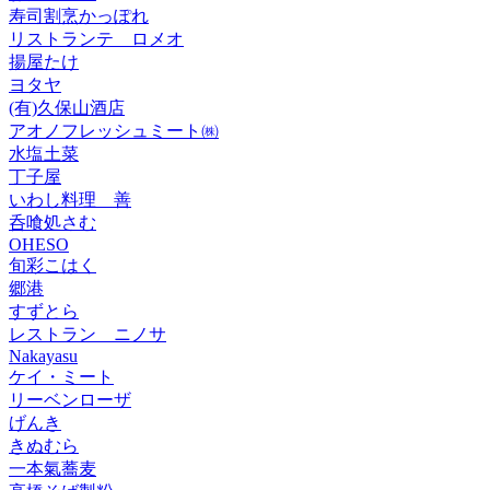
寿司割烹かっぽれ
リストランテ ロメオ
揚屋たけ
ヨタヤ
(有)久保山酒店
アオノフレッシュミート㈱
水塩土菜
丁子屋
いわし料理 善
呑喰処さむ
OHESO
旬彩こはく
郷港
すずとら
レストラン ニノサ
Nakayasu
ケイ・ミート
リーベンローザ
げんき
きぬむら
一本氣蕎麦