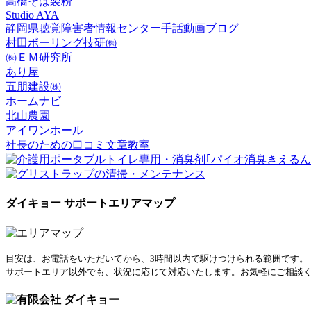
高橋そば製粉
Studio AYA
静岡県聴覚障害者情報センター手話動画ブログ
村田ボーリング技研㈱
㈱ＥＭ研究所
あり屋
五朋建設㈱
ホームナビ
北山農園
アイワンホール
社長のための口コミ文章教室
ダイキョー サポートエリアマップ
目安は、お電話をいただいてから、3時間以内で駆けつけられる範囲です。
サポートエリア以外でも、状況に応じて対応いたします。お気軽にご相談