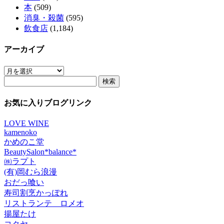
本
(509)
消臭・殺菌
(595)
飲食店
(1,184)
アーカイブ
ア
検
ー
索:
カ
イ
お気に入りブログリンク
ブ
LOVE WINE
kamenoko
かめのこ堂
BeautySalon*balance*
㈱ラプト
(有)岡むら浪漫
おだっ喰い
寿司割烹かっぽれ
リストランテ ロメオ
揚屋たけ