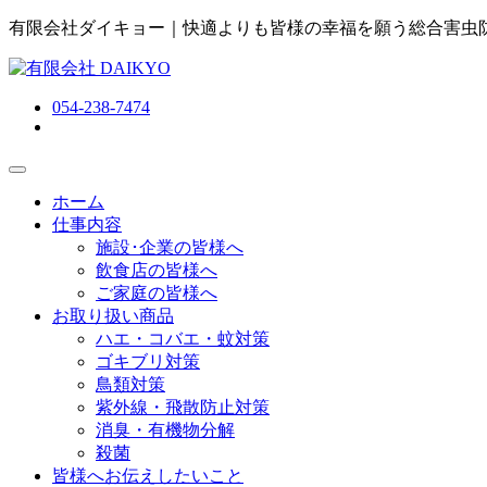
有限会社ダイキョー｜快適よりも皆様の幸福を願う総合害虫
054-238-7474
ホーム
仕事内容
施設･企業の皆様へ
飲食店の皆様へ
ご家庭の皆様へ
お取り扱い商品
ハエ・コバエ・蚊対策
ゴキブリ対策
鳥類対策
紫外線・飛散防止対策
消臭・有機物分解
殺菌
皆様へお伝えしたいこと