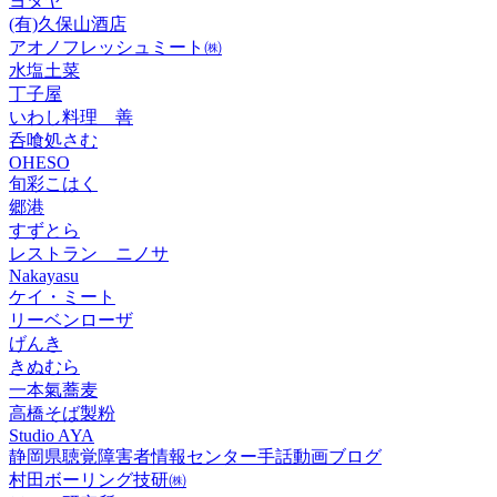
ヨタヤ
(有)久保山酒店
アオノフレッシュミート㈱
水塩土菜
丁子屋
いわし料理 善
呑喰処さむ
OHESO
旬彩こはく
郷港
すずとら
レストラン ニノサ
Nakayasu
ケイ・ミート
リーベンローザ
げんき
きぬむら
一本氣蕎麦
高橋そば製粉
Studio AYA
静岡県聴覚障害者情報センター手話動画ブログ
村田ボーリング技研㈱